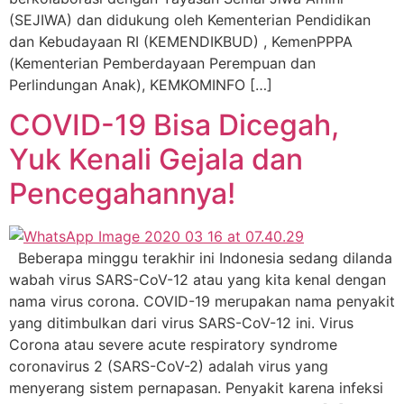
(SEJIWA) dan didukung oleh Kementerian Pendidikan
dan Kebudayaan RI (KEMENDIKBUD) , KemenPPPA
(Kementerian Pemberdayaan Perempuan dan
Perlindungan Anak), KEMKOMINFO […]
COVID-19 Bisa Dicegah,
Yuk Kenali Gejala dan
Pencegahannya!
Beberapa minggu terakhir ini Indonesia sedang dilanda
wabah virus SARS-CoV-12 atau yang kita kenal dengan
nama virus corona. COVID-19 merupakan nama penyakit
yang ditimbulkan dari virus SARS-CoV-12 ini. Virus
Corona atau severe acute respiratory syndrome
coronavirus 2 (SARS-CoV-2) adalah virus yang
menyerang sistem pernapasan. Penyakit karena infeksi