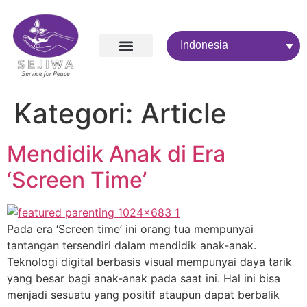
Indonesia
Tentang Kami
Program Kami
Publikasi Kami
Blog & Berita
Kategori:
Article
Mendidik Anak di Era
‘Screen Time’
Pada era ‘Screen time’ ini orang tua mempunyai
tantangan tersendiri dalam mendidik anak-anak.
Teknologi digital berbasis visual mempunyai daya tarik
yang besar bagi anak-anak pada saat ini. Hal ini bisa
menjadi sesuatu yang positif ataupun dapat berbalik